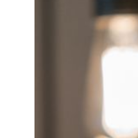
--
--