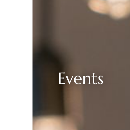
--
Events