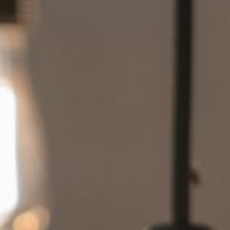
---
---