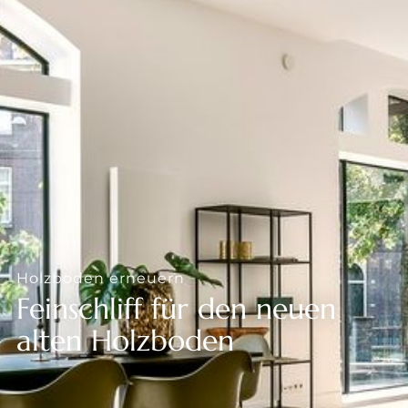
--
--
Holzboden erneuern
Feinschliff für den neuen
alten Holzboden