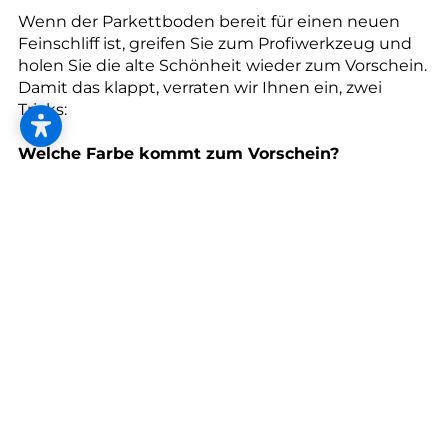
--
Wenn der Parkettboden bereit für einen neuen
Feinschliff ist, greifen Sie zum Profiwerkzeug und
holen Sie die alte Schönheit wieder zum Vorschein.
Damit das klappt, verraten wir Ihnen ein, zwei
Tricks:
Welche Farbe kommt zum Vorschein?
Der finale Farbton hängt vom Originalholz, vom
Holzschliff und von der Eigenfarbe des Holzes ab.
Wer keine Überraschungen mag, holt sich vorher
ein Muster vom Profi.
Kann fein auch zu fein sein?
Ein gleichmäßiger Oberflächenschliff ist ein
absolutes Muss für ein gelungenes Ergebnis.
Bedenken Sie, dass ein zu fein geschliffener Boden
weniger oder nicht aufnahmefähig für
Colorierungen ist.
Vom Auftragen bis zum Versiegeln: