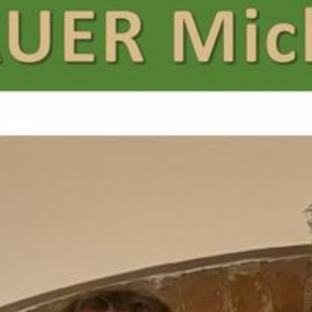
---
---