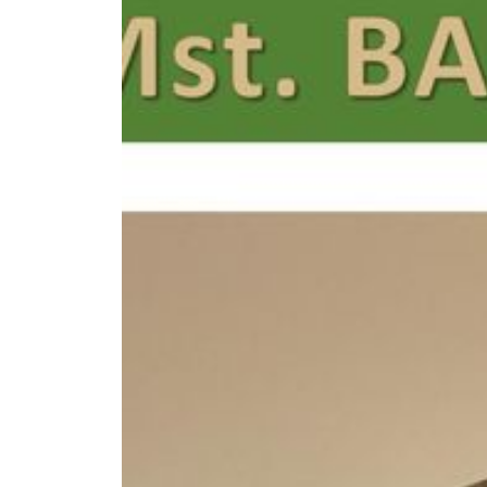
--
--