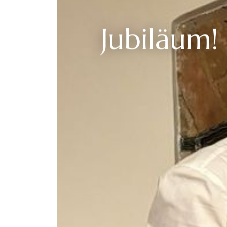
--
Jubiläum!