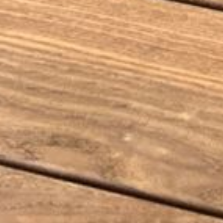
--
--