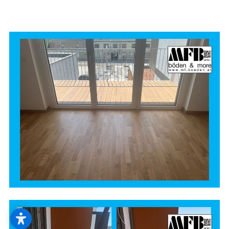
--
--