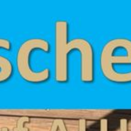
--
--