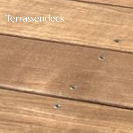
--
Terrassendeck
--