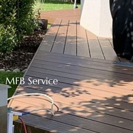
--
--
MFB Service