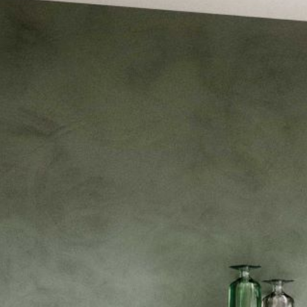
--
--