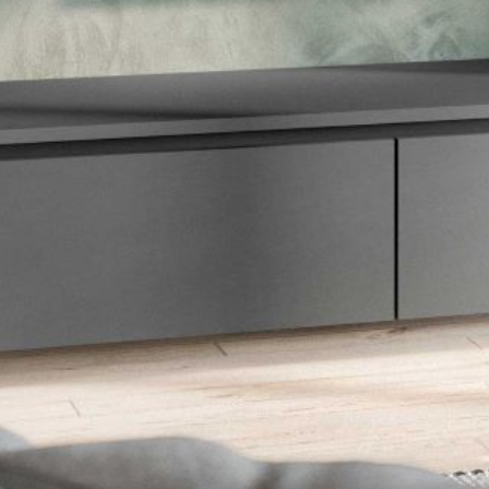
--
--