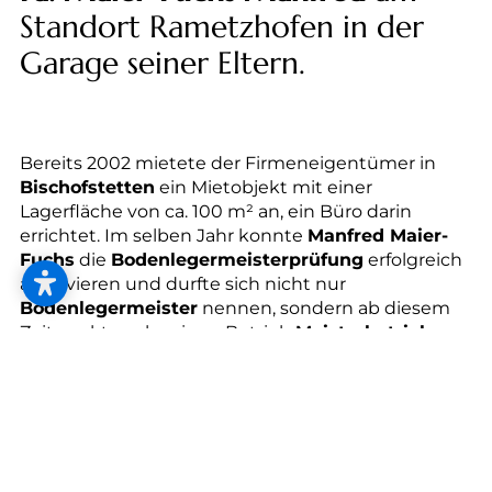
--
Standort Rametzhofen in der
Garage seiner Eltern.
--
Bereits 2002 mietete der Firmeneigentümer in
Bischofstetten
ein Mietobjekt mit einer
Lagerfläche von ca. 100 m² an, ein Büro darin
errichtet. Im selben Jahr konnte
Manfred Maier-
Fuchs
die
Bodenlegermeisterprüfung
erfolgreich
absolvieren und durfte sich nicht nur
Bodenlegermeister
nennen, sondern ab diesem
Zeitpunkt auch seinen Betrieb
Meisterbetrieb
bezeichnen. Neben dieser erarbeiteten
Auszeichnung erlaubte die positive Entwicklung
auch Mitarbeiter einzustellen und Firmenautos
anzukaufen.
Der Fortschritt des Unternehmens zeigt 2008 die