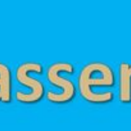
---
---