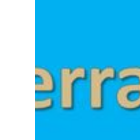
--
--