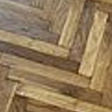
--
--