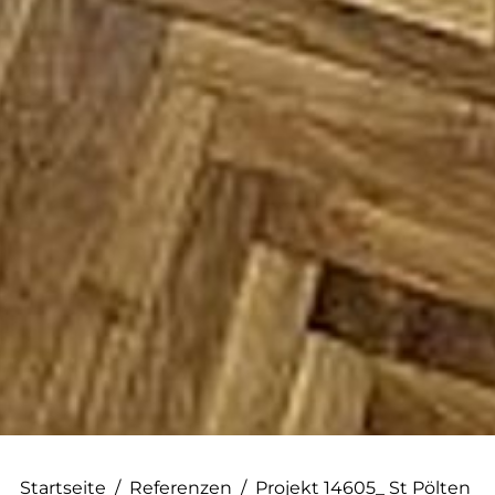
--
Startseite
/
Referenzen
/
Projekt 14605_ St Pölten