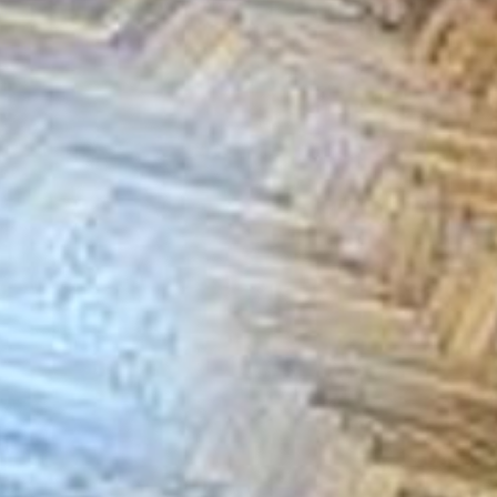
--
--