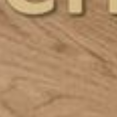
--
--