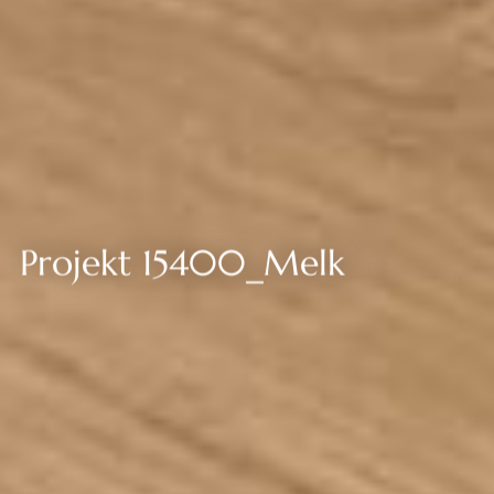
--
--
Projekt 15400_Melk