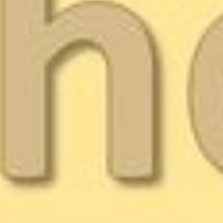
--
--